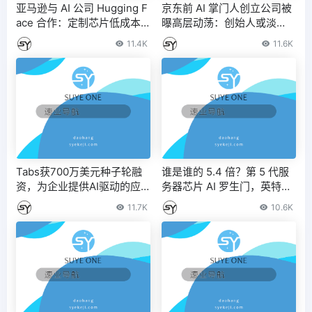
亚马逊与 AI 公司 Hugging F
京东前 AI 掌门人创立公司被
ace 合作：定制芯片低成本
曝高层动荡：创始人或淡
运行 AI 模型
出，合伙人及多名高管离职 –
11.4K
11.6K
IT之家
Tabs获700万美元种子轮融
谁是谁的 5.4 倍？第 5 代服
资，为企业提供AI驱动的应
务器芯片 AI 罗生门，英特
收账款管理平台
尔、AMD 各执一词
11.7K
10.6K