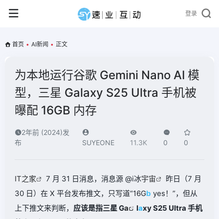
登录
首页
•
AI新闻
•
正文
为本地运行谷歌 Gemini Nano AI 模
型，三星 Galaxy S25 Ultra 手机被
曝配 16GB 内存
2年前 (2024)发
布
SUYEONE
11.3K
0
0
IT之家
7 月 31 日消息，消息源 @i冰
宇宙
昨日（7 月
30 日）在 X 平台发布推文，只写道“16G
b
yes！”，但从
上下推文来判断，
应该是指三星 G
a
l
a
xy S25 Ultra 手机