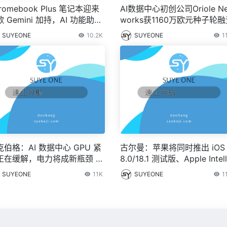
romebook Plus 笔记本迎来
AI数据中心初创公司Oriole Ne
 Gemini 加持，AI 功能助力
works获1160万欧元种子轮
作、图片处理等
SUYEONE
10.2K
SUYEONE
1
克伯格：AI 数据中心 GPU 紧
古尔曼：苹果将同时推出 iOS 
正在缓解，电力将成新瓶颈 – I
8.0/18.1 测试版、Apple Intell
之家
ence 主要 AI 功能延至 10 月
SUYEONE
11K
SUYEONE
1