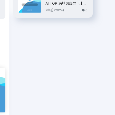
AI TOP 涡轮风扇显卡上
市，7399 元
2年前 (2024)
0
篇
理
s