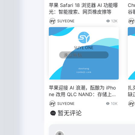
苹果 Safari 18 浏览器 AI 功能曝
Ch
光：智能搜索、网页橡皮擦等
谷歌
写
SUYEONE
12K
苹果迎接 AI 浪潮，酝酿为 iPho
扎
ne 改用 QLC NAND：存储上限
缺
至 2TB
T
SUYEONE
10K
暂无评论