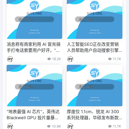
消息称有商家利用 AI 冒充骑
人工智能SEO正在改变营销
手打电话索要用户好评，“平
人员帮助用户自动搜索引擎
台考核”、“高温补贴”都是假
优化
18.2K
11.7K
的 – IT之家
“地表最强 AI 芯片”，英伟达
厚度仅 1.1cm、锐龙 AI 300
Blackwell GPU 投片量暴增
系列处理器，华硕发布新款 Z
25%：用台积电 4nm 工艺
enbook S 16 笔记本
10.6K
11.7K