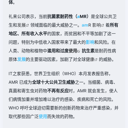
体
。
礼来公司表示，当前
抗菌素耐药性（
a
MR）
是全球公共卫
生和
发展
领域面临的最大威胁之一。
am
R
影响
着
所有
地区、所有收入水平
的国家，而贫困和不平等加剧了这一
问题，特别为中低收入国家带来了最大的
影响
和风险。在
人类、动物和植物中
滥用和过度
使用
抗生素
是耐药性病
原体
发展
的主要驱动因素，加剧了对全球
健康
的威胁。
IT之家获悉，世界卫生组织（WHO）本月发表报告称，
AMR 已成为
全球十大公共卫生威胁
之一。当细菌、病毒、
真菌和寄生虫对药物
不再有反应
时，AMR 就会发生，使人
们病情加重并增加难以治疗的感染、疾病和死亡的风险。
WHO 呼吁全球迫切需要新的创新药物来治疗严重感染，并
取代那些因广泛
使用
而失效的药物。