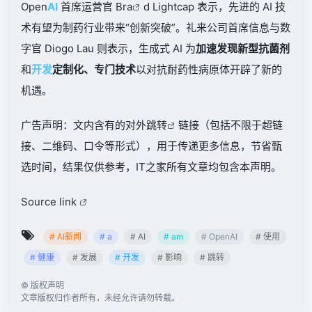
Open
AI
首席运营官 Br
a
d Lightcap 表示，先进的 AI 技
术有望为制药行业带来“创新突破”。礼来公司首席信息与数
字官 Diogo Lau 则表示，生成式 AI 为
加速发现新型抗菌剂
和
开发
定制化、专门技术
以对抗耐药性病原体开辟了新的
机遇。
广告声明：文内含有的对外
跳转
链接（包括不限于超链
接、二维码、口令等形式），用于传递更多信息，节省甄
选时间，结果仅供参考，IT之家所有文章均包含本声明。
Source link
# AI新闻
# a
# AI
# am
# OpenAI
# 使用
# 健康
# 发展
# 开发
# 影响
# 跳转
©
版权声明
文章版权归作者所有，未经允许请勿转载。